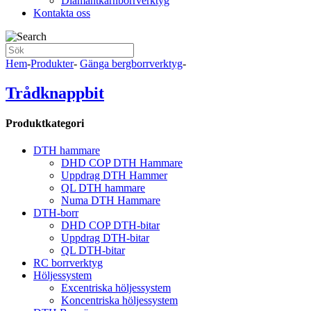
Diamantkärnborrverktyg
Kontakta oss
Hem
-
Produkter
-
Gänga bergborrverktyg
-
Trådknappbit
Produktkategori
DTH hammare
DHD COP DTH Hammare
Uppdrag DTH Hammer
QL DTH hammare
Numa DTH Hammare
DTH-borr
DHD COP DTH-bitar
Uppdrag DTH-bitar
QL DTH-bitar
RC borrverktyg
Höljessystem
Excentriska höljessystem
Koncentriska höljessystem