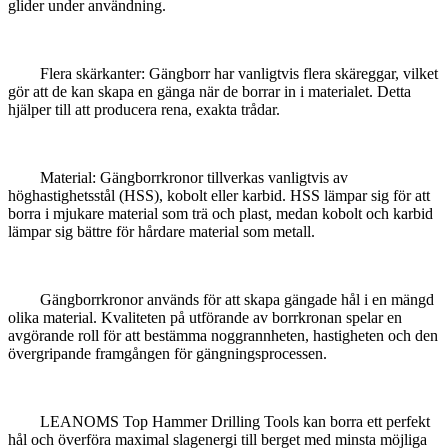
glider under användning.
Flera skärkanter: Gängborr har vanligtvis flera skäreggar, vilket
gör att de kan skapa en gänga när de borrar in i materialet. Detta
hjälper till att producera rena, exakta trådar.
Material: Gängborrkronor tillverkas vanligtvis av
höghastighetsstål (HSS), kobolt eller karbid. HSS lämpar sig för att
borra i mjukare material som trä och plast, medan kobolt och karbid
lämpar sig bättre för hårdare material som metall.
Gängborrkronor används för att skapa gängade hål i en mängd
olika material. Kvaliteten på utförande av borrkronan spelar en
avgörande roll för att bestämma noggrannheten, hastigheten och den
övergripande framgången för gängningsprocessen.
LEANOMS Top Hammer Drilling Tools kan borra ett perfekt
hål och överföra maximal slagenergi till berget med minsta möjliga