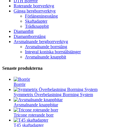
DTH Borrrör
Roterande borrverktyg
Gänga bergborrverktyg
Förlängningsstång
Skaftadapter
Trådknappbit
Diamantbit
Diamantborrstång
Avsmalnande bergborrverktyg
Avsmalnande borrstång
Integral koniska borrstålstänger
Avsmalnande knappbit
Senaste produkterna
Borrör
Symmetrix Överbelastning Borrning System
Avsmalnande knappbitar
Tricone roterande borr
T45 skaftadapter