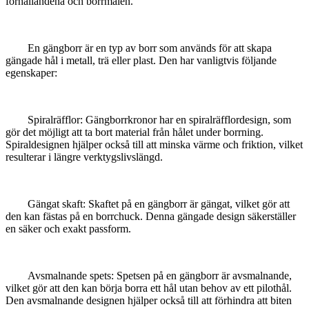
förhållandena och borrmålen.
En gängborr är en typ av borr som används för att skapa
gängade hål i metall, trä eller plast. Den har vanligtvis följande
egenskaper:
Spiralräfflor: Gängborrkronor har en spiralräfflordesign, som
gör det möjligt att ta bort material från hålet under borrning.
Spiraldesignen hjälper också till att minska värme och friktion, vilket
resulterar i längre verktygslivslängd.
Gängat skaft: Skaftet på en gängborr är gängat, vilket gör att
den kan fästas på en borrchuck. Denna gängade design säkerställer
en säker och exakt passform.
Avsmalnande spets: Spetsen på en gängborr är avsmalnande,
vilket gör att den kan börja borra ett hål utan behov av ett pilothål.
Den avsmalnande designen hjälper också till att förhindra att biten