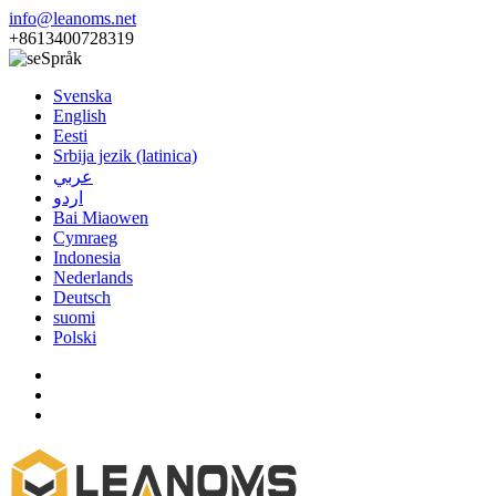
info@leanoms.net
+8613400728319
Språk
Svenska
English
Eesti
Srbija jezik (latinica)
عربي
اردو
Bai Miaowen
Cymraeg
Indonesia
Nederlands
Deutsch
suomi
Polski