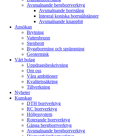
Avsmalnande bergborrverktyg
Avsmalnande borrstång
Integral koniska borrstålstänger
Avsmalnande knappbit
Ansökan
Brytning
Vattenbrunn
Stenbrott
Byggborrning och sprängning
Geotermisk
Vårt bolag
Uppdragsbeskrivning
Om oss
Våra ambitioner
Kvalitetssäkring
Tillverkning
Nyheter
Kunskap
DTH borrverktyg
RC borrverktyg
Höljessystem
Roterande borrverktyg
Gänga bergborrverktyg
Avsmalnande bergborrverktyg