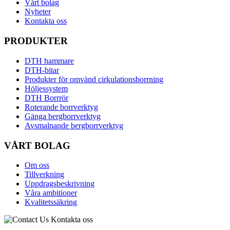
Vårt bolag
Nyheter
Kontakta oss
PRODUKTER
DTH hammare
DTH-bitar
Produkter för omvänd cirkulationsborrning
Höljessystem
DTH Borrrör
Roterande borrverktyg
Gänga bergborrverktyg
Avsmalnande bergborrverktyg
VÅRT BOLAG
Om oss
Tillverkning
Uppdragsbeskrivning
Våra ambitioner
Kvalitetssäkring
Kontakta oss