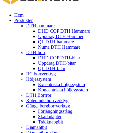
Hem
Produkter
DTH hammare
DHD COP DTH Hammare
Uppdrag DTH Hammer
QL DTH hammare
Numa DTH Hammare
DTH-borr
DHD COP DTH-bitar
Uppdrag DTH-bitar
QL DTH-bitar
RC borrverktyg
Höljessystem
Excentriska höljessystem
Koncentriska höljessystem
DTH Borrrör
Roterande borrverktyg
Gänga bergborrverktyg
Förlängningsstång
Skaftadapter
Trådknappbit
Diamantbit
Diamantborrstång