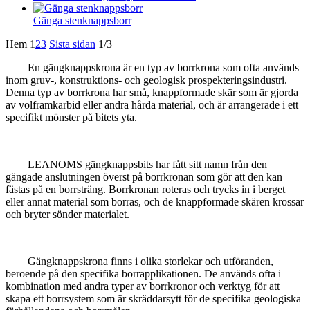
Gänga stenknappsborr
Hem
1
2
3
Sista sidan
1/3
En gängknappskrona är en typ av borrkrona som ofta används
inom gruv-, konstruktions- och geologisk prospekteringsindustri.
Denna typ av borrkrona har små, knappformade skär som är gjorda
av volframkarbid eller andra hårda material, och är arrangerade i ett
specifikt mönster på bitets yta.
LEANOMS gängknappsbits har fått sitt namn från den
gängade anslutningen överst på borrkronan som gör att den kan
fästas på en borrsträng. Borrkronan roteras och trycks in i berget
eller annat material som borras, och de knappformade skären krossar
och bryter sönder materialet.
Gängknappskrona finns i olika storlekar och utföranden,
beroende på den specifika borrapplikationen. De används ofta i
kombination med andra typer av borrkronor och verktyg för att
skapa ett borrsystem som är skräddarsytt för de specifika geologiska