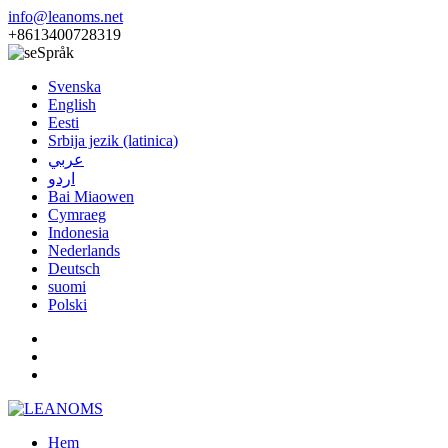
info@leanoms.net
+8613400728319
Språk
Svenska
English
Eesti
Srbija jezik (latinica)
عربي
اردو
Bai Miaowen
Cymraeg
Indonesia
Nederlands
Deutsch
suomi
Polski
Hem