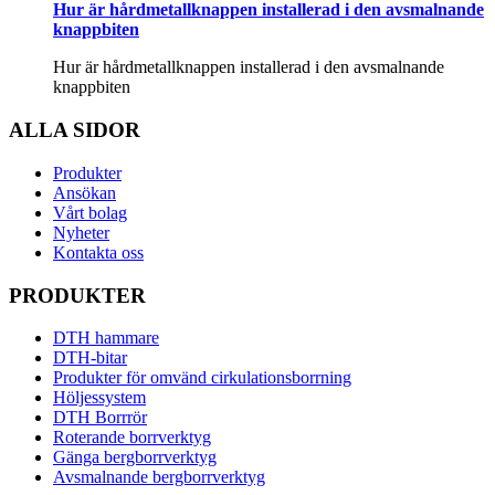
Hur är hårdmetallknappen installerad i den avsmalnande
knappbiten
Hur är hårdmetallknappen installerad i den avsmalnande
knappbiten
ALLA SIDOR
Produkter
Ansökan
Vårt bolag
Nyheter
Kontakta oss
PRODUKTER
DTH hammare
DTH-bitar
Produkter för omvänd cirkulationsborrning
Höljessystem
DTH Borrrör
Roterande borrverktyg
Gänga bergborrverktyg
Avsmalnande bergborrverktyg