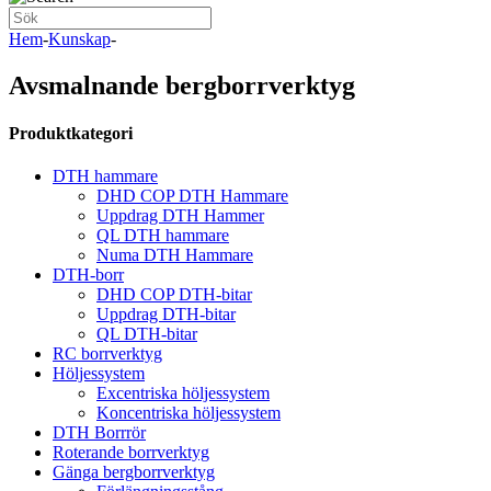
Hem
-
Kunskap
-
Avsmalnande bergborrverktyg
Produktkategori
DTH hammare
DHD COP DTH Hammare
Uppdrag DTH Hammer
QL DTH hammare
Numa DTH Hammare
DTH-borr
DHD COP DTH-bitar
Uppdrag DTH-bitar
QL DTH-bitar
RC borrverktyg
Höljessystem
Excentriska höljessystem
Koncentriska höljessystem
DTH Borrrör
Roterande borrverktyg
Gänga bergborrverktyg