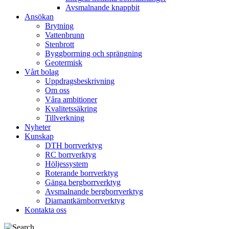
Avsmalnande knappbit
Ansökan
Brytning
Vattenbrunn
Stenbrott
Byggborrning och sprängning
Geotermisk
Vårt bolag
Uppdragsbeskrivning
Om oss
Våra ambitioner
Kvalitetssäkring
Tillverkning
Nyheter
Kunskap
DTH borrverktyg
RC borrverktyg
Höljessystem
Roterande borrverktyg
Gänga bergborrverktyg
Avsmalnande bergborrverktyg
Diamantkärnborrverktyg
Kontakta oss