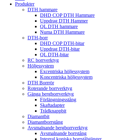
Produkter
DTH hammare
DHD COP DTH Hammare
Uppdrag DTH Hammer
QL DTH hammare
Numa DTH Hammare
DTH-borr
DHD COP DTH-bitar
Uppdrag DTH-bitar
QL DTH-bitar
RC borrverktyg
Höljessystem
Excentriska höljessystem
Koncentriska höljessystem
DTH Borrrör
Roterande borrverktyg
Gänga bergborrverktyg
Förlängningsstång
Skaftadapter
Trådknappbit
Diamantbit
Diamantborrstång
Avsmalnande bergborrverktyg
Avsmalnande borrstång
Integral koniska borrstålstänger