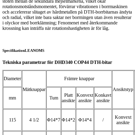
stöten mellan de sekundära mejselmärkena, vilket ökar
rotationsmotståndsmomentet, förvärrar vibrationen i borrmaskinen
och accelererar slitaget av hårdmetallen på DTH-borrbitarnas ändyta
och radial, vilket inte bara saktar ner borrningen utan även resulterar
i olyckor med borrklämning; Fenomenet med återkommande
krossning kan inträffa när rotationshastigheten är för låg.
Specifikation
LEANOMS
Tekniska parametrar för DHD340 COP44 DTH-bitar
Diameter
Främre knappar
Mätknappar
Ansiktstyp
Platt
Konvext
Konkavt
mm
Tum
ansikte
ansikte
ansikte
Konvext
115
4 1/2
Φ14*7
Φ14*2
Φ14*4
/
ansikte