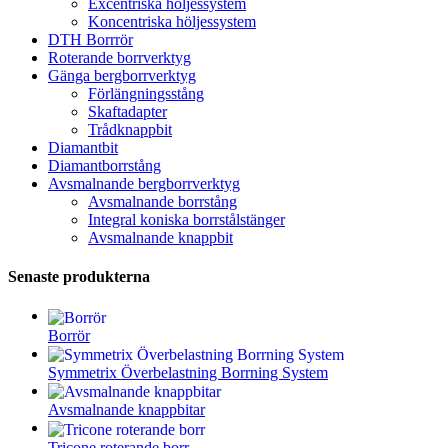
Excentriska höljessystem
Koncentriska höljessystem
DTH Borrrör
Roterande borrverktyg
Gänga bergborrverktyg
Förlängningsstång
Skaftadapter
Trådknappbit
Diamantbit
Diamantborrstång
Avsmalnande bergborrverktyg
Avsmalnande borrstång
Integral koniska borrstålstänger
Avsmalnande knappbit
Senaste produkterna
Borrör
Symmetrix Överbelastning Borrning System
Avsmalnande knappbitar
Tricone roterande borr