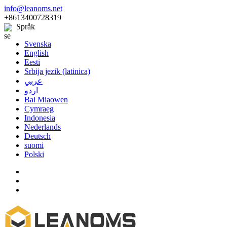
info@leanoms.net
+8613400728319
Språk
Svenska
English
Eesti
Srbija jezik (latinica)
عربي
اردو
Bai Miaowen
Cymraeg
Indonesia
Nederlands
Deutsch
suomi
Polski