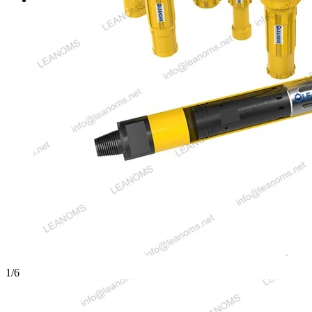
1
/
6