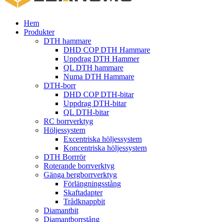
Hem
Produkter
DTH hammare
DHD COP DTH Hammare
Uppdrag DTH Hammer
QL DTH hammare
Numa DTH Hammare
DTH-borr
DHD COP DTH-bitar
Uppdrag DTH-bitar
QL DTH-bitar
RC borrverktyg
Höljessystem
Excentriska höljessystem
Koncentriska höljessystem
DTH Borrrör
Roterande borrverktyg
Gänga bergborrverktyg
Förlängningsstång
Skaftadapter
Trådknappbit
Diamantbit
Diamantborrstång