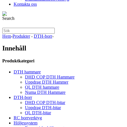
Kontakta oss
Hem
-
Produkter
-
DTH-borr
-
Innehåll
Produktkategori
DTH hammare
DHD COP DTH Hammare
Uppdrag DTH Hammer
QL DTH hammare
Numa DTH Hammare
DTH-borr
DHD COP DTH-bitar
Uppdrag DTH-bitar
QL DTH-bitar
RC borrverktyg
Höljessystem