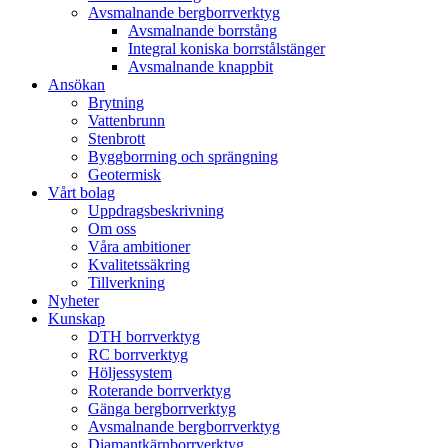
Avsmalnande bergborrverktyg
Avsmalnande borrstång
Integral koniska borrstålstänger
Avsmalnande knappbit
Ansökan
Brytning
Vattenbrunn
Stenbrott
Byggborrning och sprängning
Geotermisk
Vårt bolag
Uppdragsbeskrivning
Om oss
Våra ambitioner
Kvalitetssäkring
Tillverkning
Nyheter
Kunskap
DTH borrverktyg
RC borrverktyg
Höljessystem
Roterande borrverktyg
Gänga bergborrverktyg
Avsmalnande bergborrverktyg
Diamantkärnborrverktyg