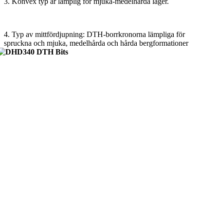
3. Konvex typ är lämplig för mjuka-medelhårda lager.
4. Typ av mittfördjupning: DTH-borrkronorna lämpliga för
spruckna och mjuka, medelhårda och hårda bergformationer