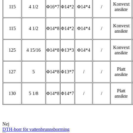
Konvext
115
4 1/2
Φ16*7
Φ14*2
Φ14*4
/
ansikte
Konvext
115
4 1/2
Φ14*8
Φ14*2
Φ14*4
/
ansikte
Konvext
125
4 15/16
Φ14*8
Φ13*3
Φ14*4
/
ansikte
Platt
127
5
Φ14*8
Φ13*7
/
/
ansikte
Platt
130
5 1/8
Φ14*8
Φ14*7
/
/
ansikte
Nej
DTH-borr för vattenbrunnsborrning